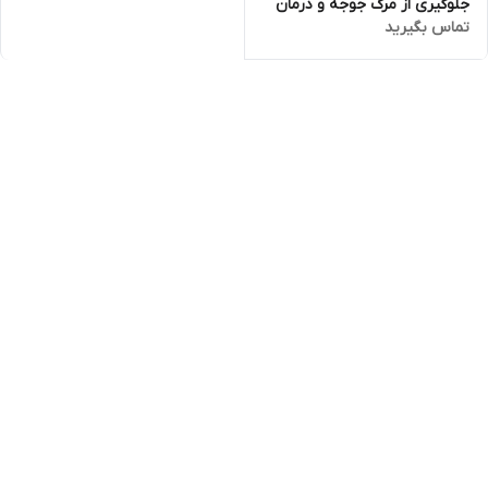
جلوگیری از مرگ جوجه و درمان
تماس بگیرید
عفونت تنفسی و گوارشی دام و
طیور همراه ویتامین – ساخت
هلند