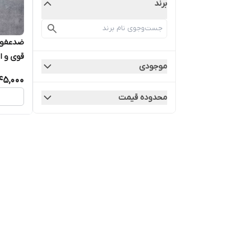
برند
ضدعفونی
قوی و ا
موجودی
پرندگان
45,000
محدوده قیمت