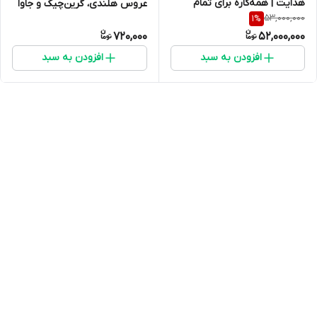
هدایت | همه‌کاره برای تمام
عروس هلندی، گرین‌چیک و جاوا
53,000,000
1
%
پرندگان با سیستم هوشمند
720,000
52,000,000
انتخاب پرنده
افزودن به سبد
افزودن به سبد