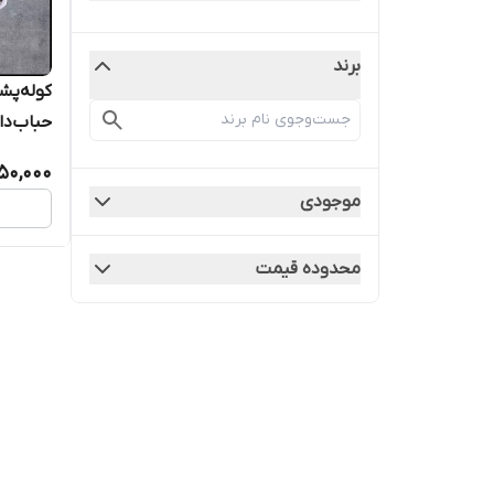
برند
کوله‌پش
حباب‌دا
کوچک
50,000
موجودی
محدوده قیمت