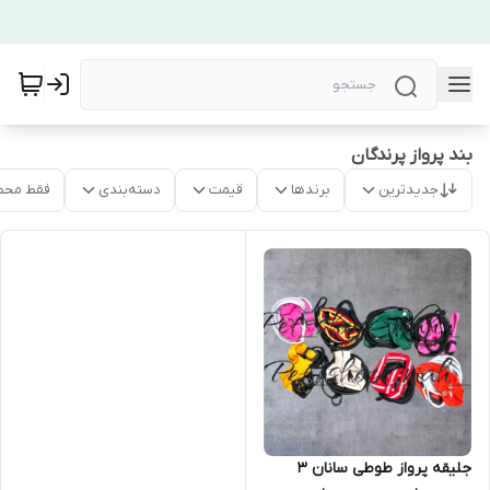
بند پرواز پرندگان
جدیدترین
برندها
قیمت
دسته‌بندی
فقط محص
جلیقه پرواز طوطی سانان 3