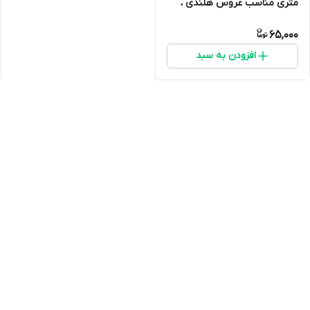
متری مناسب عروس هلندی ،
کوتوله برزیلی و سایر پرندگان
65,000
متوسط جسه
افزودن به سبد