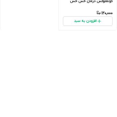
کونفلوکس درمان خس خس
اسهال و سایر مشکلات پرندگان
120,000
افزودن به سبد