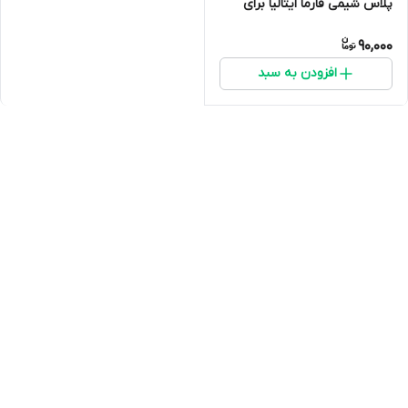
پلاس شیمی فارما ایتالیا برای
جذب بهتر ویتامین ها و دارو ها
90,000
در پرندگان جایگزین سرکه سیب
افزودن به سبد