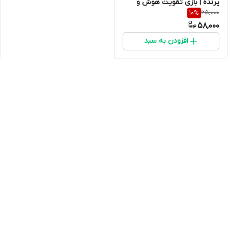
پرنده | بازی تقویت هوش و
65,000
10
%
سرگرمی طوطی
58,000
افزودن به سبد