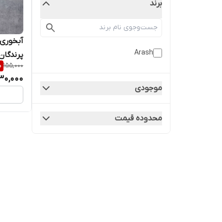
برند
آبخوری 
Arash
%
155,000
قفس پر
30,000
موجودی
محدوده قیمت