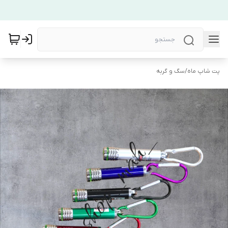
پت شاپ ماه
/
سگ و گربه