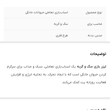
نوع محصول
اسباب‌بازی تعاملی حیوانات خانگی
مناسب برای
سگ و گربه
جنس بدنه
طرح فلزی
نوع طراحی
سه کاره آویزدار با قلاب
توضیحات
کاربرد
بازی، تحرک، سرگرمی، تخلیه انرژی
لیزر بازی سگ و گربه
یک اسباب‌بازی تعاملی، سبک و جذاب برای سرگرم
ویژگی خاص
سبک، قابل حمل، دارای قلاب برای اتصال
کردن حیوان خانگی است که با ایجاد تحرک، به تخلیه انرژی و افزایش
نحوه استفاده
تاباندن نور لیزر روی زمین یا دیوار برای تحریک
فعالیت روزانه پت کمک می‌کند.
حیوان به دنبال کردن نور
اگر به‌دنبال یک وسیله ساده اما بسیار سرگرم‌کننده برای حیوان خانگی
خود هستید،
لیزر بازی سگ و گربه
می‌تواند انتخابی عالی باشد. این