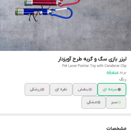
لیزر بازی سگ و گربه طرح آویزدار
Pet Laser Pointer Toy with Carabiner Clip
برند:
متفرقه
رنگ
سرمه ای
بنفش
نقره ای
زرشکی
سبز
مشکی
مشخصات