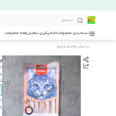
دسته‌بندی محصولات
خانه
پیگیری سفارش
همه محصولات
پت شاپ ماه
/
سگ و گربه
ب
or
بر
تع
دس
بر