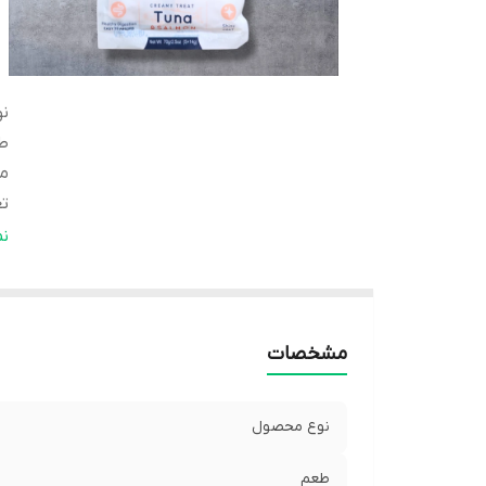
ن
ط
من
تع
ب
ن
وی
ح
کا
مشخصات
بر
نوع محصول
طعم