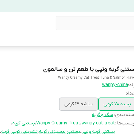
ستنی گربه ونپی با طعم تن و سالمون
Wanpy Creamy Cat Treat Tuna & Salmon Flav
ند:
wanpy-china
داد
بسته 70 گرمی
ساشه 14 گرمی
ته‌بندی
:
سگ و گربه
چسب‌ها :
wanpy cat treat
،
Wanpy Creamy Treat
،
بستنی گربه
،
بستنی گربه ونپی
،
بستنی لیسیدنی گربه
،
تشویقی کرمی گربه
،