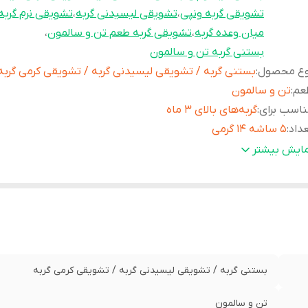
تشویقی گربه ونپی
،
تشویقی لیسیدنی گربه
،
تشویقی نرم گربه
میان وعده گربه
،
تشویقی گربه طعم تن و سالمون
،
بستنی گربه تن و سالمون
وع محصول
:
بستنی گربه / تشویقی لیسیدنی گربه / تشویقی کرمی گربه
عم
:
تن و سالمون
اسب برای
:
گربه‌های بالای 3 ماه
داد
:
5 ساشه 14 گرمی
افت
:
کرمی و لیسیدنی
مایش بیشتر
ژگی‌ها
:
بدون مواد نگهدارنده، بدون رنگ مصنوعی، خوش‌خوراک، هضم
اوی
:
تورین، پلی‌فنول چای، ویتامین‌های A، B2، B3، D3 و E
ربرد
:
تشویقی روزانه، میان‌وعده، افزایش اشتها، ایجاد تنوع غذایی
ند
:
ونپی تولید چین تحت لیسانس امریکا
بستنی گربه / تشویقی لیسیدنی گربه / تشویقی کرمی گربه
تن و سالمون