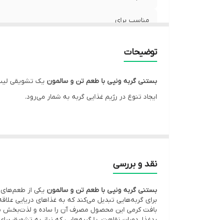
مناسب برای
تعداد
توضیحات
بافت
بستنی گربه ونپی با طعم تن و سالمون
یک تشویقی لیسید
ویژگی‌ها
ایجاد تنوع در رژیم غذایی گربه به شمار می‌رود.
حاوی
اگر به دنبال یک تشویقی خوش‌طعم و پرطرفدار برای گر
کاربرد
لیسیدنی
تهیه شده و مصرف آن برای گربه بسیار آسان 
ترکیب
ماهی تن و سالمون
یکی از طعم‌های بسیار محبوب د
برند
نقد و بررسی
مستقیماً از داخل ساشه به گربه داد یا برای خوش‌خوراک
بستنی گربه ونپی با طعم تن و سالمون
یکی از طعم‌های 
این محصول حاوی
تورین، پلی‌فنول چای و ویتامین‌های A، B2، B3، D3 و E
برای گربه‌هایی تبدیل می‌کند که به غذاهای دریایی علاق
سبک و رطوبت بالای آن نیز باعث می‌شود به‌عنوان یک م
بافت کرمی این محصول مصرف آن را ساده و لذت‌بخش می‌ک
بدغذا، دوران نقاهت، یا گربه‌هایی که نیاز به تشویق برا