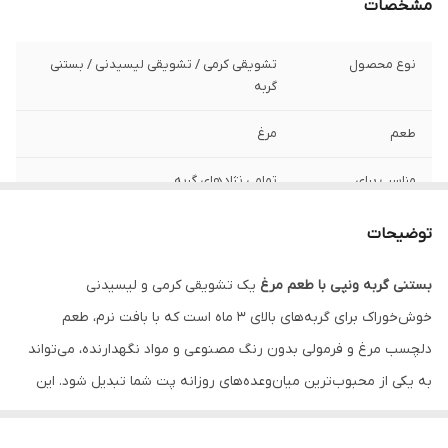
مشخصات
نوع محصول
تشویقی کرمی / تشویقی لیسیدنی / بستنی
گربه
طعم
مرغ
مناسب برای
تمامی نژادهای گربه
سن مناسب
بالای 3 ماه
توضیحات
ویژگی‌ها
بدون رنگ مصنوعی، بدون مواد نگهدارنده،
بستنی گربه ونپی با طعم مرغ
یک تشویقی کرمی و لیسیدنی
بافت نرم و کرمی، خوش‌خوراک، قابل استفاده
خوش‌خوراک برای گربه‌های بالای 3 ماه است که با بافت نرم، طعم
مستقیم یا همراه غذا
دلچسب مرغ و فرمولی بدون رنگ مصنوعی و مواد نگهدارنده، می‌تواند
به یکی از محبوب‌ترین میان‌وعده‌های روزانه پت شما تبدیل شود. این
محصول هم به‌تنهایی قابل استفاده است و هم می‌تواند روی غذا ریخته
شود تا اشتهای گربه را بیشتر کند.