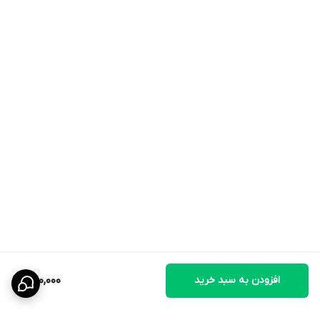
E)، صمغ زانتان
آنالیز تضمینی:
پروتئین خام:
6.5٪
چربی خام:
0.1٪
فیبر خام:
2.0٪
خاکستر خام:
2.0٪
رطوبت:
90.0٪
کاربرد محصول
به‌عنوان
بستنی گربه
یا تشویقی روزانه
برای
تشویق و جایزه دادن
به گربه
افزودن به سبد خرید
250,000
برای
افزایش اشتها
در گربه‌های بدغذا
برای استفاده روی
غذای خشک