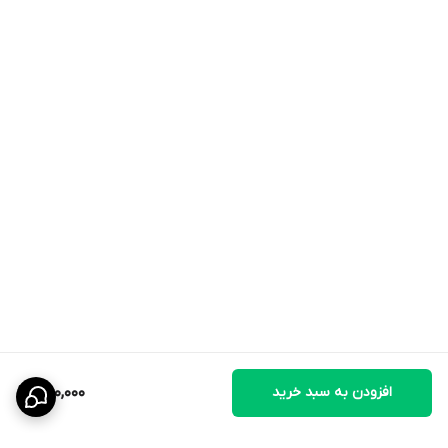
E)، صمغ زانتان
آنالیز تضمینی:
پروتئین خام:
6.5٪
چربی خام:
0.1٪
فیبر خام:
2.0٪
خاکستر خام:
2.0٪
رطوبت:
90.0٪
کاربرد محصول
به‌عنوان
بستنی گربه
یا تشویقی روزانه
برای
تشویق و جایزه دادن
به گربه
افزودن به سبد خرید
250,000
برای
افزایش اشتها
در گربه‌های بدغذا
برای استفاده روی
غذای خشک