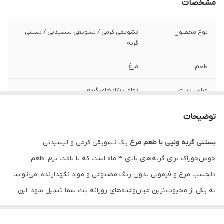
مشخصات
نوع محصول
تشویقی کرمی / تشویقی لیسیدنی / بستنی
گربه
طعم
مرغ
مناسب برای
تمامی نژادهای گربه
سن مناسب
بالای 3 ماه
توضیحات
ویژگی‌ها
بدون رنگ مصنوعی، بدون مواد نگهدارنده،
بستنی گربه ونپی با طعم مرغ
یک تشویقی کرمی و لیسیدنی
بافت نرم و کرمی، خوش‌خوراک، قابل استفاده
خوش‌خوراک برای گربه‌های بالای 3 ماه است که با بافت نرم، طعم
مستقیم یا همراه غذا
دلچسب مرغ و فرمولی بدون رنگ مصنوعی و مواد نگهدارنده، می‌تواند
به یکی از محبوب‌ترین میان‌وعده‌های روزانه پت شما تبدیل شود. این
محصول هم به‌تنهایی قابل استفاده است و هم می‌تواند روی غذا ریخته
شود تا اشتهای گربه را بیشتر کند.