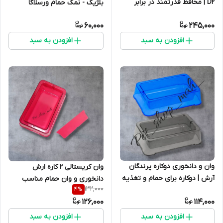
D2 | محافظ قدرتمند در برابر
بلژیک - نمک حمام ورسلاگا
بیماری‌های پرندگان زینتی وطیور
60,000
245,000
افزودن به سبد
افزودن به سبد
وان و دانخوری دوکاره پرندگان
وان کریستالی 2 کاره ارش
آرش | دوکاره برای حمام و تغذیه
دانخوری و وان حمام مناسب
132,000
4
%
پرندگان زینتی
فنچ مرغ عشق کوتوله برزیلی
126,000
114,000
عروس هلندی و....
افزودن به سبد
افزودن به سبد