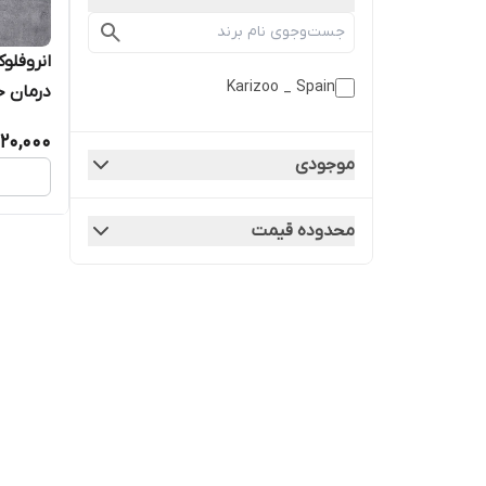
انروفلو
Karizoo _ Spain
درمان 
مشکلات
120,000
موجودی
محدوده قیمت