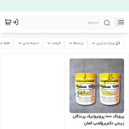
پربازدیدترین
برندها
قیمت
دسته‌بندی
فقط م
پروباک 1000 پروبیوتیک پرندگان
زینتی دکتربروکمپ المان