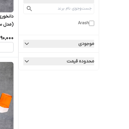
دانخوری
Arash
(مدل سی
آرش
90,000
موجودی
محدوده قیمت