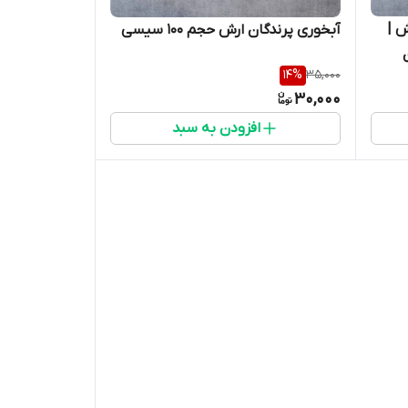
ش |
آبخوری پرندگان ارش حجم 100 سیسی
14
%
35,000
30,000
افزودن به سبد