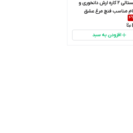
وان کریستالی 2 کاره ارش دانخوری و
ام مناسب فنچ مرغ عشق
4
برزیلی عروس هلندی و....
افزودن به سبد