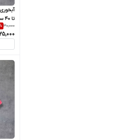
آبخوری 
تا ۴۰ سی‌سی
%
30,000
25,000