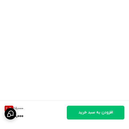
🧭 نحوه استفاده
نشیمنگاه را در ارتفاع دلخواه درون قفس نصب کنید؛ قلاب‌ها را روی
میله قفس محکم فشار دهید تا در جای خود قفل شوند. پس از نصب،
پرنده می‌تواند به‌راحتی روی آن بنشیند و استراحت کند.
25,000
20
%
افزودن به سبد خرید
20,000