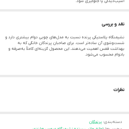
آسیب‌دیدگی پا جلوگیری شود.
نقد و بررسی
نشیمنگاه پلاستیکی پرنده نسبت به مدل‌های چوبی دوام بیشتری دارد و
شست‌وشوی آن ساده‌تر است. برای صاحبان پرندگان خانگی که به
📘 توضیحات
بهداشت قفس اهمیت می‌دهند، این محصول گزینه‌ای کاملاً به‌صرفه و
بادوام محسوب می‌شود.
اگر به دنبال نشیمنگاه پلاستیکی مقاوم برای قفس پرنده خود هستید،
این مدل انتخابی ایده‌آل است.
این نشیمنگاه پرنده قابل نصب روی قفس از پلاستیک فشرده و بادوام
نظرات
ساخته شده که در برابر رطوبت، شست‌وشو و تغییر دما مقاوم است.
به‌راحتی می‌توانید آن را روی میله یا دیواره قفس نصب کنید و برای
گونه‌هایی مانند عروس هلندی، مرغ عشق، فنچ، طوطی برزیلی، کاسکو و
مینا استفاده نمایید.
دسته‌بندی
:
پرندگان
برچسب‌ها :
لوازم جانبی پرنده
،
نشیمنگاه عروس هلندی
،