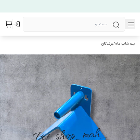
پت شاپ ماه
/
پرندگان