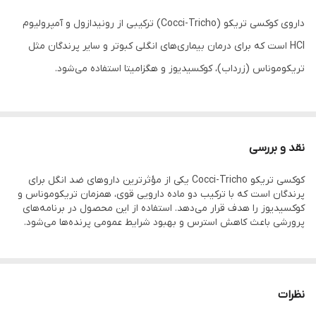
داروی کوکسی تریکو (Cocci-Tricho) ترکیبی از رونیدازول و آمپرولیوم
HCl است که برای درمان بیماری‌های انگلی کبوتر و سایر پرندگان مثل
تریکوموناس (زرداب)، کوکسیدیوز و هگزامیتا استفاده می‌شود.
📌 توضیحات
نقد و بررسی
داروی کوکسی تریکو Cocci-Tricho یک مکمل درمانی قوی برای
کوکسی تریکو Cocci-Tricho یکی از مؤثرترین داروهای ضد انگل برای
پیشگیری و درمان بیماری‌های شایع انگلی در کبوتران است. این دارو
پرندگان است که با ترکیب دو ماده دارویی قوی، همزمان تریکوموناس و
حاوی Ronidazol (25mg) و Amprolium HCl (40mg) در هر گرم
کوکسیدیوز را هدف قرار می‌دهد. استفاده از این محصول در برنامه‌های
پرورشی باعث کاهش استرس و بهبود شرایط عمومی پرنده‌ها می‌شود.
می‌باشد که به طور مؤثر علیه کوکسیدیوز، تریکوموناس و سایر
عفونت‌های پروتوزوآیی عمل می‌کند.
استفاده منظم از این دارو در دوره‌های جوجه‌کشی و پرورش باعث
نظرات
افزایش مقاومت بدن کبوتر، بهبود شرایط عمومی، جلوگیری از تلفات و