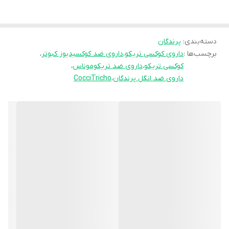
افزایش بازدهی پرورش می‌شود.
📌 ترکیبات اصلی
دسته‌بندی
:
پرندگان
برچسب‌ها :
داروی کوکسی تریکو
،
داروی ضد کوکسیدیوز کبوتر
،
Ronidazol 25mg: داروی ضد تریکوموناس و هگزامیتا
کوکسی تریکو
،
داروی ضد تریکوموناس
،
داروی ضد انگل پرندگان
،
CocciTricho
Amprolium HCl 40mg: داروی ضد کوکسیدیوز و تقویت‌کننده عملکرد
روده
📌 کاربرد و فواید
درمان و پیشگیری از تریکوموناس (زرداب)