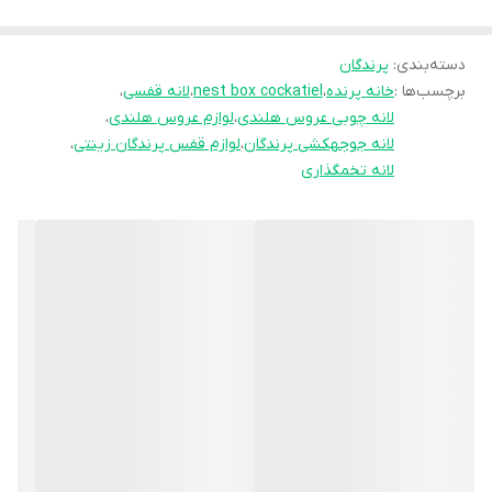
لانه چوبی عروس هلندی از جنس چوب طبیعی ساخته شده و برای دوره
جفت‌گیری، تخم‌گذاری و بزرگ کردن جوجه‌ها طراحی شده است.
دسته‌بندی
:
پرندگان
برچسب‌ها :
خانه پرنده
،
nest box cockatiel
،
لانه قفسی
،
جنس چوبی آن باعث تنفس بهتر، حفظ دما و راحتی پرنده می‌شود و بر
لانه چوبی عروس هلندی
،
لوازم عروس هلندی
،
خلاف لانه‌های پلاستیکی، باعث کاهش استرس در زمان تخم‌گذاری
لانه جوجهکشی پرندگان
،
لوازم قفس پرندگان زینتی
،
می‌شود.
لانه تخمگذاری
دارای درب کشویی و ورودی استاندارد برای ورود و خروج راحت پرنده
است و به‌راحتی روی قفس نصب می‌شود.
🌳 چوب طبیعی و سبک → تهویه مناسب و حفظ گرما در فصل سرد
🔩 اتصالات فلزی مقاوم → نصب آسان و ایمن روی قفس