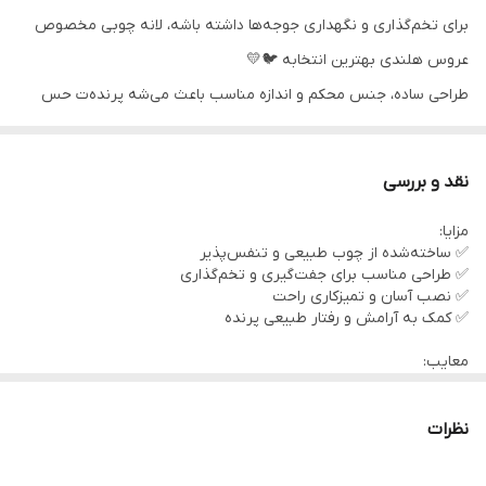
برای تخم‌گذاری و نگهداری جوجه‌ها داشته باشه، لانه چوبی مخصوص
عروس هلندی بهترین انتخابه 🐦💛
طراحی ساده، جنس محکم و اندازه مناسب باعث می‌شه پرنده‌ت حس
خونه واقعی رو تجربه کنه.
نقد و بررسی
مزایا:
ابعاد :
✅ ساخته‌شده از چوب طبیعی و تنفس‌پذیر
طول : 32cm
✅ طراحی مناسب برای جفت‌گیری و تخم‌گذاری
✅ نصب آسان و تمیزکاری راحت
عرض : 22cm
✅ کمک به آرامش و رفتار طبیعی پرنده
ارتفاع : 19cm
معایب:
❌ در محیط‌های مرطوب باید از تماس مستقیم با آب محافظت شود
❌ نسبت به مدل‌های پلاستیکی وزن بیشتری دارد
نظرات
📌 توضیحات